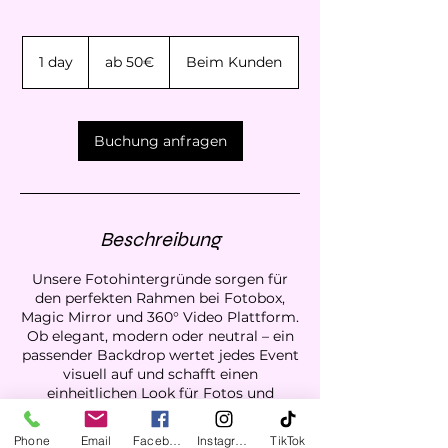
ab
50€
1 day
1
ab 50€
Beim Kunden
d
a
Buchung anfragen
Beschreibung
Unsere Fotohintergründe sorgen für
den perfekten Rahmen bei Fotobox,
Magic Mirror und 360° Video Plattform.
Ob elegant, modern oder neutral – ein
passender Backdrop wertet jedes Event
visuell auf und schafft einen
einheitlichen Look für Fotos und
Videos.
Der Hintergrund wird passend zum
Phone
Email
Facebook
Instagram
TikTok